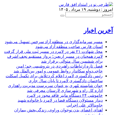
امروز : دوشنبه, ۱۹ مرداد , ۱۴۰۵
آخرین اخبار
مسیر سرمایه‌گذاری در منطقه آزاد سرخس تسهیل می‌شود
استان فارس صاحب منطقه آزاد می‌شود
محل شهادت ۲۱ نفر در لامرد در مسیر ثبت ملی قرار گرفت
لامرد همچنان در مسیر اربعین؛ پرواز مستقیم نجف اشرف
برای ششمین سال متوالی برقرار شد
فصل تازه ارتباطات راهبردی در پتروشیمی جم؛ امین
حاجی‌دولو سکاندار روابط عمومی و امور بین‌الملل شد
رئیس دادگستری لامرد اعلام کرد:تلاش برای تکمیل اسکلت
ساختمان دادگستری لامرد تا پایان سال جاری
جوان شایسته مُهری به عنوان سرپرست مدیریت راهداری
اداره کل راه و شهرسازی لارستان معرفی شد
خاموشی ۲۴ دستگاه ماینر فاقد مجوز در لامرد
دیدار مسئولان دستگاه قضا در لامرد با خانواده شهید
جاویدالاثر علی اجرایی
اهدای اعضای بدن نوجوان وراوی، زندگی‌بخش بیماران
نیازمند شد