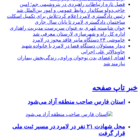
فصل تازه ارتباطات راهبردی در پتروشیمی جم؛ امین
حاجی‌دولو سکاندار روابط عمومی و امور بین‌الملل شد
رئیس دادگستری لامرد اعلام کرد:تلاش برای تکمیل اسکلت
ساختمان دادگستری لامرد تا پایان سال جاری
جوان شایسته مُهری به عنوان سرپرست مدیریت راهداری
اداره کل راه و شهرسازی لارستان معرفی شد
خاموشی ۲۴ دستگاه ماینر فاقد مجوز در لامرد
دیدار مسئولان دستگاه قضا در لامرد با خانواده شهید
جاویدالاثر علی اجرایی
اهدای اعضای بدن نوجوان وراوی، زندگی‌بخش بیماران
نیازمند شد
خبر تاپ صفحه
استان فارس صاحب منطقه آزاد می‌شود
محل شهادت ۲۱ نفر در لامرد در مسیر ثبت ملی
قرار گرفت