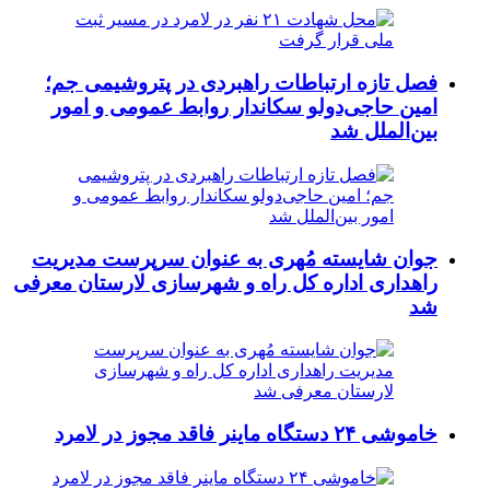
فصل تازه ارتباطات راهبردی در پتروشیمی جم؛
امین حاجی‌دولو سکاندار روابط عمومی و امور
بین‌الملل شد
جوان شایسته مُهری به عنوان سرپرست مدیریت
راهداری اداره کل راه و شهرسازی لارستان معرفی
شد
خاموشی ۲۴ دستگاه ماینر فاقد مجوز در لامرد