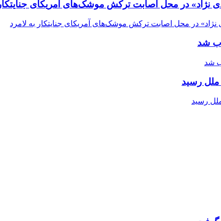
ی نژاد» در محل اصابت ترکش موشک‌های آمریکای جنایتکار 
اب شد
ملل رسید