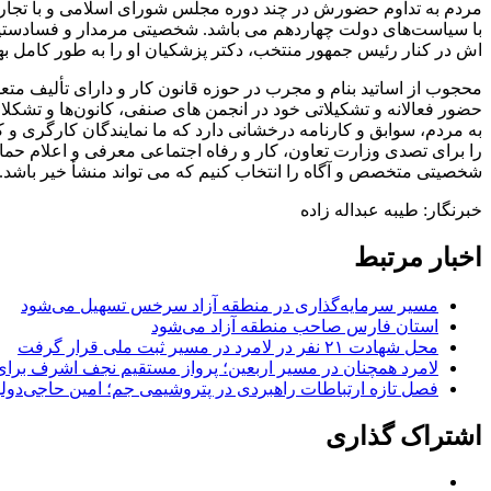
مردم به تداوم حضورش در چند دوره مجلس شورای اسلامی و با تجارب 
با سیاست‌های دولت چهاردهم می باشد. شخصیتی مرمدار و فسادستیز ک
اش در کنار رئیس جمهور منتخب، دکتر پزشکیان او را به طور کامل به
محجوب از اساتید بنام و مجرب در حوزه قانون کار و دارای تألیف مت
حضور فعالانه و تشکیلاتی خود در انجمن های صنفی، کانون‌ها و تش
به مردم، سوابق و کارنامه درخشانی دارد که ما نمایندگان کارگری و
را برای تصدی وزارت تعاون، کار و رفاه اجتماعی معرفی و اعلام حما
شخصیتی متخصص و آگاه را انتخاب کنیم که می تواند منشأ خیر باشد.
خبرنگار: طیبه عبداله زاده
اخبار مرتبط
مسیر سرمایه‌گذاری در منطقه آزاد سرخس تسهیل می‌شود
استان فارس صاحب منطقه آزاد می‌شود
محل شهادت ۲۱ نفر در لامرد در مسیر ثبت ملی قرار گرفت
لامرد همچنان در مسیر اربعین؛ پرواز مستقیم نجف اشرف برا
فصل تازه ارتباطات راهبردی در پتروشیمی جم؛ امین حاجی‌دولو
اشتراک گذاری