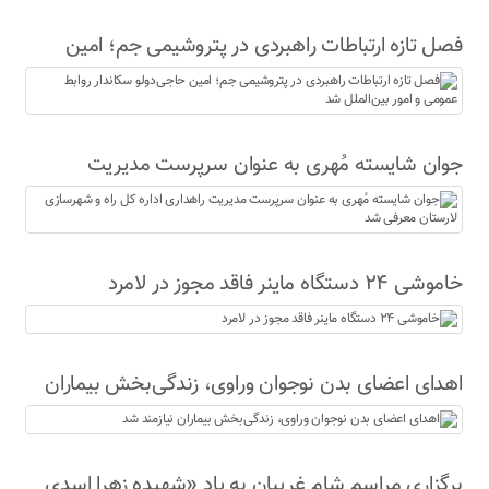
فصل تازه ارتباطات راهبردی در پتروشیمی جم؛ امین
حاجی‌دولو سکاندار روابط عمومی و امور بین‌الملل شد
جوان شایسته مُهری به عنوان سرپرست مدیریت
راهداری اداره کل راه و شهرسازی لارستان معرفی شد
خاموشی ۲۴ دستگاه ماینر فاقد مجوز در لامرد
اهدای اعضای بدن نوجوان وراوی، زندگی‌بخش بیماران
نیازمند شد
برگزاری مراسم شام غریبان به یاد «شهیده زهرا اسدی