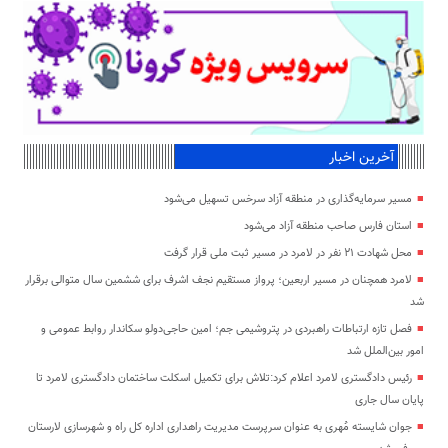
آخرین اخبار
مسیر سرمایه‌گذاری در منطقه آزاد سرخس تسهیل می‌شود
استان فارس صاحب منطقه آزاد می‌شود
محل شهادت ۲۱ نفر در لامرد در مسیر ثبت ملی قرار گرفت
لامرد همچنان در مسیر اربعین؛ پرواز مستقیم نجف اشرف برای ششمین سال متوالی برقرار
شد
فصل تازه ارتباطات راهبردی در پتروشیمی جم؛ امین حاجی‌دولو سکاندار روابط عمومی و
امور بین‌الملل شد
رئیس دادگستری لامرد اعلام کرد:تلاش برای تکمیل اسکلت ساختمان دادگستری لامرد تا
پایان سال جاری
جوان شایسته مُهری به عنوان سرپرست مدیریت راهداری اداره کل راه و شهرسازی لارستان