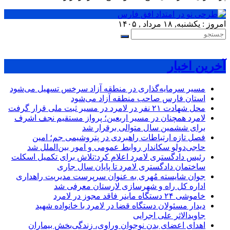
امروز : یکشنبه, ۱۸ مرداد , ۱۴۰۵
آخرین اخبار
مسیر سرمایه‌گذاری در منطقه آزاد سرخس تسهیل می‌شود
استان فارس صاحب منطقه آزاد می‌شود
محل شهادت ۲۱ نفر در لامرد در مسیر ثبت ملی قرار گرفت
لامرد همچنان در مسیر اربعین؛ پرواز مستقیم نجف اشرف
برای ششمین سال متوالی برقرار شد
فصل تازه ارتباطات راهبردی در پتروشیمی جم؛ امین
حاجی‌دولو سکاندار روابط عمومی و امور بین‌الملل شد
رئیس دادگستری لامرد اعلام کرد:تلاش برای تکمیل اسکلت
ساختمان دادگستری لامرد تا پایان سال جاری
جوان شایسته مُهری به عنوان سرپرست مدیریت راهداری
اداره کل راه و شهرسازی لارستان معرفی شد
خاموشی ۲۴ دستگاه ماینر فاقد مجوز در لامرد
دیدار مسئولان دستگاه قضا در لامرد با خانواده شهید
جاویدالاثر علی اجرایی
اهدای اعضای بدن نوجوان وراوی، زندگی‌بخش بیماران