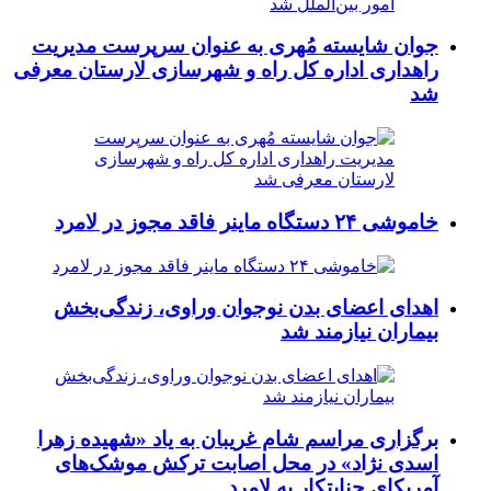
جوان شایسته مُهری به عنوان سرپرست مدیریت
راهداری اداره کل راه و شهرسازی لارستان معرفی
شد
خاموشی ۲۴ دستگاه ماینر فاقد مجوز در لامرد
اهدای اعضای بدن نوجوان وراوی، زندگی‌بخش
بیماران نیازمند شد
برگزاری مراسم شام غریبان به یاد «شهیده زهرا
اسدی نژاد» در محل اصابت ترکش موشک‌های
آمریکای جنایتکار به لامرد