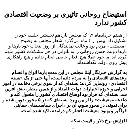
استیضاح روحانی تاثیری بر وضعیت اقتصادی
کشور ندارد
از هفتم خردادماه ۹۹ که مجلس یازدهم نخستین جلسه خود را
تشکیل داد، بیش از ۴ ماه می‌گذرد. شعار مجلس به وضوح
«معیشت» مردم بود و غالب نمایندگان از روز انتخاب خود بارها و
بارها دولت حسن روحانی را به ناتوانی در حل مشکلات کشور متهم
کرده اند اما خود عملاً هیچ اقدام خاصی انجام نداده و هیچ راهکاری
پیش روی دولت نگذاشته‌اند.
به گزارش خبرنگار ایلنا مجلس در این مدت بار‌ها انواع و اقسام
وعده‌های اقتصادی را به مردم داده است، آنها حتی از یک «بسته
اقتصادی» رونمایی کردند؛ بسته‌ای که از سوی برخی دخالت در امور
اجرایی و حوزه اختیارات دولت قلمداد و از همین منظر، تنش آفرین
شد. بسته‌ای که قرار بود اوضاع اقتصادی کشور را متحول کند و
دغدغه «معیشت» را از بین ببرد. بسته‌ای که در ۵ محور تدوین شده و
برای نمونه، در محور سوم، آن بر «اجرای سیاست‌های حمایتی
فراگیر و بهبود معیشت اقشار کم درآمد» تاکید شده است.
افزایش نرخ دلار و قیمت سکه