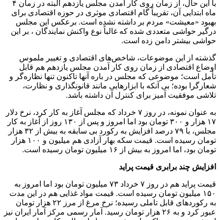
با این حال، از زمان روی کار آمدن مجلس یازدهم البته در زمان ۴
ماه ابتدایی آن، تقریباً گام اقتصادی موثری در حوزه اقتصادی برای
بهبود «معیشت» مردم بر داشته نشده است. برعکس این مجلس
درگیر حواشی متعددی شده که غالباً نوع واکنش نمایندگان ، بر این
حواشی بیشتر دامن زده است.
گذشته از این موضوعات، شاخص‌های اقتصادی و تغییر ملموس
اوضاع اقتصادی از زمان روی کار آمدن مجلس یازدهم هم قابل
تأمل است؛ موضوعی که مجلس در باره آنها تاکنون تنها نظاره‌گر و
شعارگرا بوده؛ بی آنکه با ابزار‌هایی مانند قانونگذاری و نظارت،
تلاشی موفقیت آمیز برای کنترل آن داشته باشد.
به عنوان نمونه، در روز ۷ خرداد که مجلس آغاز به کار کرد، نرخ دلار
۱۷ هزار و ۳۰۰ تومان بود اما امروز و پس از ۱۳۰ روز از آغاز به کار
مجلس، با ۷۹ درصد افزایش به رکورد بی سابقه به بیش از ۳۲ هزار
تومان رسیده است. قیمت سکه بهار آزادی هم میلیون و ۱۰۰ هزار
تومان بود، اما امروز به بیش از ۱۶ میلیون تومان رسیده است.
افزایش چند برابری قیمت پراید
قیمت پراید هم در روز ۷ خرداد ۷۳ میلیون تومان بود اما امروز به
۱۵۰ میلیون تومان رسیده است. قیمت مواد غذایی هم در این مدت
به رکورد‌های قابل تاملی رسیده؛ نرخ مرغ از مرز ۲۲ هزار تومان
عبور کرد و به ۲۶ هزار تومان رسید. آمار رسمی مرکز آمار ایران نیز