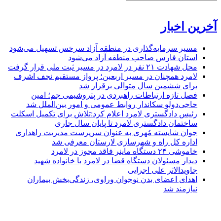
آخرین اخبار
مسیر سرمایه‌گذاری در منطقه آزاد سرخس تسهیل می‌شود
استان فارس صاحب منطقه آزاد می‌شود
محل شهادت ۲۱ نفر در لامرد در مسیر ثبت ملی قرار گرفت
لامرد همچنان در مسیر اربعین؛ پرواز مستقیم نجف اشرف
برای ششمین سال متوالی برقرار شد
فصل تازه ارتباطات راهبردی در پتروشیمی جم؛ امین
حاجی‌دولو سکاندار روابط عمومی و امور بین‌الملل شد
رئیس دادگستری لامرد اعلام کرد:تلاش برای تکمیل اسکلت
ساختمان دادگستری لامرد تا پایان سال جاری
جوان شایسته مُهری به عنوان سرپرست مدیریت راهداری
اداره کل راه و شهرسازی لارستان معرفی شد
خاموشی ۲۴ دستگاه ماینر فاقد مجوز در لامرد
دیدار مسئولان دستگاه قضا در لامرد با خانواده شهید
جاویدالاثر علی اجرایی
اهدای اعضای بدن نوجوان وراوی، زندگی‌بخش بیماران
نیازمند شد