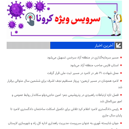
آخرین اخبار
مسیر سرمایه‌گذاری در منطقه آزاد سرخس تسهیل می‌شود
استان فارس صاحب منطقه آزاد می‌شود
محل شهادت ۲۱ نفر در لامرد در مسیر ثبت ملی قرار گرفت
لامرد همچنان در مسیر اربعین؛ پرواز مستقیم نجف اشرف برای ششمین سال متوالی برقرار
شد
فصل تازه ارتباطات راهبردی در پتروشیمی جم؛ امین حاجی‌دولو سکاندار روابط عمومی و
امور بین‌الملل شد
رئیس دادگستری لامرد اعلام کرد:تلاش برای تکمیل اسکلت ساختمان دادگستری لامرد تا
پایان سال جاری
جوان شایسته مُهری به عنوان سرپرست مدیریت راهداری اداره کل راه و شهرسازی لارستان