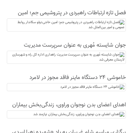
فصل تازه ارتباطات راهبردی در پتروشیمی جم؛ امین
حاجی‌دولو سکاندار روابط عمومی و امور بین‌الملل شد
جوان شایسته مُهری به عنوان سرپرست مدیریت
راهداری اداره کل راه و شهرسازی لارستان معرفی شد
خاموشی ۲۴ دستگاه ماینر فاقد مجوز در لامرد
اهدای اعضای بدن نوجوان وراوی، زندگی‌بخش بیماران
نیازمند شد
برگزاری مراسم شام غریبان به یاد «شهیده زهرا اسدی