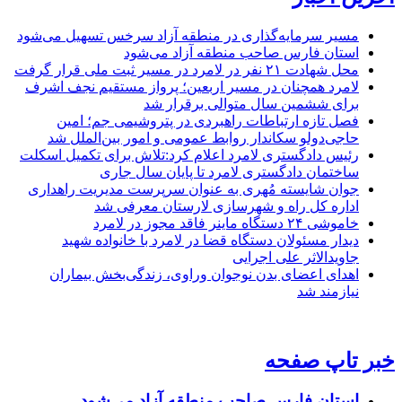
مسیر سرمایه‌گذاری در منطقه آزاد سرخس تسهیل می‌شود
استان فارس صاحب منطقه آزاد می‌شود
محل شهادت ۲۱ نفر در لامرد در مسیر ثبت ملی قرار گرفت
لامرد همچنان در مسیر اربعین؛ پرواز مستقیم نجف اشرف
برای ششمین سال متوالی برقرار شد
فصل تازه ارتباطات راهبردی در پتروشیمی جم؛ امین
حاجی‌دولو سکاندار روابط عمومی و امور بین‌الملل شد
رئیس دادگستری لامرد اعلام کرد:تلاش برای تکمیل اسکلت
ساختمان دادگستری لامرد تا پایان سال جاری
جوان شایسته مُهری به عنوان سرپرست مدیریت راهداری
اداره کل راه و شهرسازی لارستان معرفی شد
خاموشی ۲۴ دستگاه ماینر فاقد مجوز در لامرد
دیدار مسئولان دستگاه قضا در لامرد با خانواده شهید
جاویدالاثر علی اجرایی
اهدای اعضای بدن نوجوان وراوی، زندگی‌بخش بیماران
نیازمند شد
خبر تاپ صفحه
استان فارس صاحب منطقه آزاد می‌شود