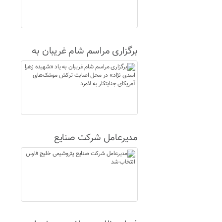
برگزاری مراسم شام غریبان به
یاد «شهیده زهرا اسدی نژاد» در
محل اصابت ترکش موشک‌های
آمریکای جنایتکار به لامرد
مدیرعامل شرکت صنایع
پتروشیمی خلیج فارس انتخاب
شد