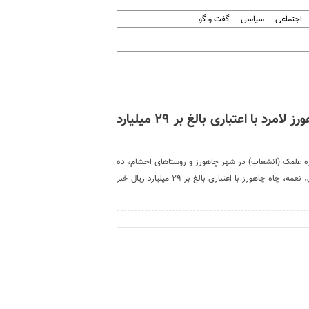
اجتماعی
سیاسی
گفت و گو
آغاز نصب ۲هزار فقره انشعاب گاز در چاهورز لامرد با اعتباری بالغ‌ بر ٢٩ میلیارد
شهرستان لامرد از آغاز عملیات نصب ۲ هزار فقره علمک (انشعاب) در شهر چاهورز و روستاهای احشام، ده
کهنه، فاضلی، دهنوفاضلی، شیخ عامر، دهنو، حاجی آباد، دهبان، نعمه، چاه چاهورز با اعتباری بالغ‌ بر ٢٩ میلیارد ریال خبر