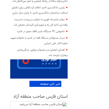
حاجی‌دولو سکاندار روابط عمومی و امور بین‌الملل شد
رئیس دادگستری لامرد اعلام کرد:تلاش برای تکمیل
اسکلت ساختمان دادگستری لامرد تا پایان سال جاری
جوان شایسته مُهری به عنوان سرپرست مدیریت
راهداری اداره کل راه و شهرسازی لارستان معرفی شد
خاموشی ۲۴ دستگاه ماینر فاقد مجوز در لامرد
دیدار مسئولان دستگاه قضا در لامرد با خانواده شهید
جاویدالاثر علی اجرایی
اهدای اعضای بدن نوجوان وراوی، زندگی‌بخش
بیماران نیازمند شد
خبر تاپ صفحه
استان فارس صاحب منطقه آزاد
می‌شود