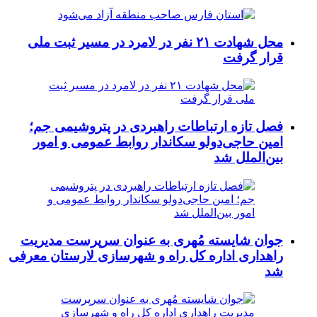
محل شهادت ۲۱ نفر در لامرد در مسیر ثبت ملی
قرار گرفت
فصل تازه ارتباطات راهبردی در پتروشیمی جم؛
امین حاجی‌دولو سکاندار روابط عمومی و امور
بین‌الملل شد
جوان شایسته مُهری به عنوان سرپرست مدیریت
راهداری اداره کل راه و شهرسازی لارستان معرفی
شد