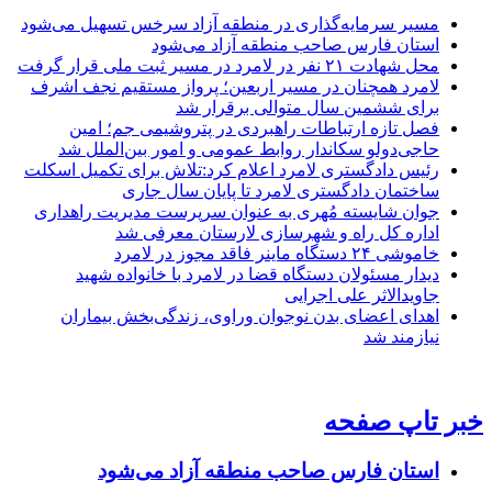
مسیر سرمایه‌گذاری در منطقه آزاد سرخس تسهیل می‌شود
استان فارس صاحب منطقه آزاد می‌شود
محل شهادت ۲۱ نفر در لامرد در مسیر ثبت ملی قرار گرفت
لامرد همچنان در مسیر اربعین؛ پرواز مستقیم نجف اشرف
برای ششمین سال متوالی برقرار شد
فصل تازه ارتباطات راهبردی در پتروشیمی جم؛ امین
حاجی‌دولو سکاندار روابط عمومی و امور بین‌الملل شد
رئیس دادگستری لامرد اعلام کرد:تلاش برای تکمیل اسکلت
ساختمان دادگستری لامرد تا پایان سال جاری
جوان شایسته مُهری به عنوان سرپرست مدیریت راهداری
اداره کل راه و شهرسازی لارستان معرفی شد
خاموشی ۲۴ دستگاه ماینر فاقد مجوز در لامرد
دیدار مسئولان دستگاه قضا در لامرد با خانواده شهید
جاویدالاثر علی اجرایی
اهدای اعضای بدن نوجوان وراوی، زندگی‌بخش بیماران
نیازمند شد
خبر تاپ صفحه
استان فارس صاحب منطقه آزاد می‌شود