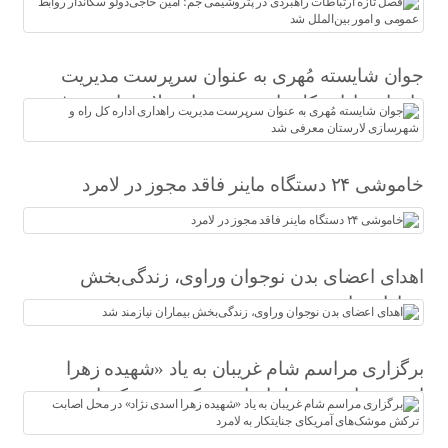
شد
جوان شایسته مُهری به عنوان سرپرست مدیریت
راهداری اداره کل راه و شهرسازی لارستان معرفی
شد
خاموشی ۲۴ دستگاه ماینر فاقد مجوز در لامرد
اهدای اعضای بدن نوجوان وراوی، زندگی‌بخش
بیماران نیازمند شد
برگزاری مراسم شام غریبان به یاد «شهیده زهرا
اسدی نژاد» در محل اصابت ترکش موشک‌های
آمریکای جنایتکار به لامرد