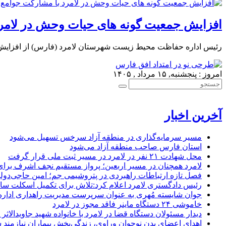
افزایش جمعیت گونه های حیات وحش در لامر
رئیس اداره حفاظت محیط زیست شهرستان لامرد (فارس) از افزایش جم
امروز : پنجشنبه, ۱۵ مرداد , ۱۴۰۵
آخرین اخبار
مسیر سرمایه‌گذاری در منطقه آزاد سرخس تسهیل می‌شود
استان فارس صاحب منطقه آزاد می‌شود
محل شهادت ۲۱ نفر در لامرد در مسیر ثبت ملی قرار گرفت
لامرد همچنان در مسیر اربعین؛ پرواز مستقیم نجف اشرف برا
فصل تازه ارتباطات راهبردی در پتروشیمی جم؛ امین حاجی‌دولو
رئیس دادگستری لامرد اعلام کرد:تلاش برای تکمیل اسکلت ساخ
جوان شایسته مُهری به عنوان سرپرست مدیریت راهداری ادار
خاموشی ۲۴ دستگاه ماینر فاقد مجوز در لامرد
دیدار مسئولان دستگاه قضا در لامرد با خانواده شهید جاویدالاثر
اهدای اعضای بدن نوجوان وراوی، زندگی‌بخش بیماران نیازمند 