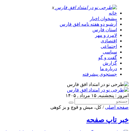
x
خانه
پیشخوان اخبار
آرشیو دو هفته نامه افق فارس
استان فارس
لامرد و مهر
اقتصادی
اجتماعی
سیاسی
گفت و گو
گزارش
درباره ما
جستجوی پیشرفته
امروز : پنجشنبه, ۱۵ مرداد , ۱۴۰۵
صفحه اصلی
/ کل، میش و قوچ و بز کوهی
خبر تاپ صفحه