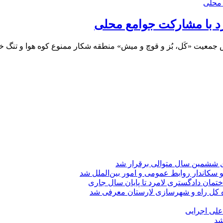
د با مشارکت جوامع محلی
عیت «کَل، بُز و قوچ و میش» منطقه شکار ممنوع کوه هوا و تنگ خو
ی ششمین سال متوالی برقرار شد
 سکاندار روابط عمومی و امور بین‌الملل شد
تمان دادگستری لامرد تا پایان سال جاری
ه کل راه و شهرسازی لارستان معرفی شد
 علی اجرایی
شد