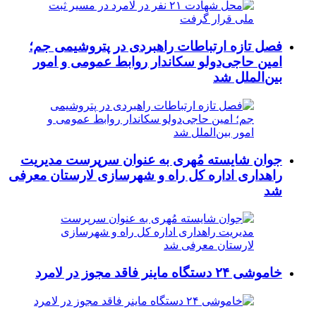
فصل تازه ارتباطات راهبردی در پتروشیمی جم؛
امین حاجی‌دولو سکاندار روابط عمومی و امور
بین‌الملل شد
جوان شایسته مُهری به عنوان سرپرست مدیریت
راهداری اداره کل راه و شهرسازی لارستان معرفی
شد
خاموشی ۲۴ دستگاه ماینر فاقد مجوز در لامرد