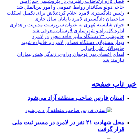
فصل تازه ارتباطات راهبردی در پتروشیمی جم؛ امین
حاجی‌دولو سکاندار روابط عمومی و امور بین‌الملل شد
رئیس دادگستری لامرد اعلام کرد:تلاش برای تکمیل اسکلت
ساختمان دادگستری لامرد تا پایان سال جاری
جوان شایسته مُهری به عنوان سرپرست مدیریت راهداری
اداره کل راه و شهرسازی لارستان معرفی شد
خاموشی ۲۴ دستگاه ماینر فاقد مجوز در لامرد
دیدار مسئولان دستگاه قضا در لامرد با خانواده شهید
جاویدالاثر علی اجرایی
اهدای اعضای بدن نوجوان وراوی، زندگی‌بخش بیماران
نیازمند شد
خبر تاپ صفحه
استان فارس صاحب منطقه آزاد می‌شود
محل شهادت ۲۱ نفر در لامرد در مسیر ثبت ملی
قرار گرفت