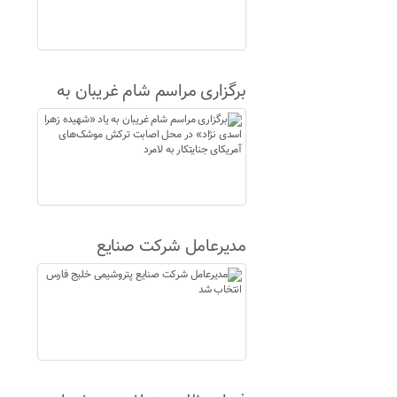
برگزاری مراسم شام غریبان به
یاد «شهیده زهرا اسدی نژاد» در
محل اصابت ترکش موشک‌های
آمریکای جنایتکار به لامرد
مدیرعامل شرکت صنایع
پتروشیمی خلیج فارس انتخاب
شد