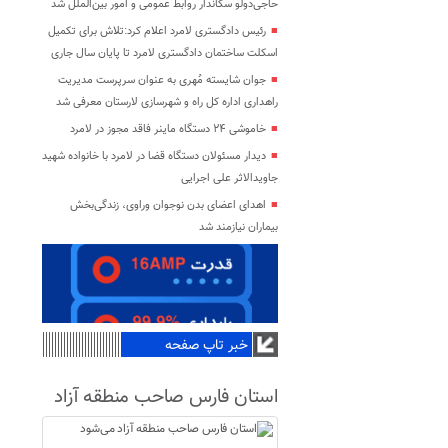
حاجی‌دولو سکاندار روابط عمومی و امور بین‌الملل شد
رئیس دادگستری لامرد اعلام کرد:تلاش برای تکمیل
اسکلت ساختمان دادگستری لامرد تا پایان سال جاری
جوان شایسته مُهری به عنوان سرپرست مدیریت
راهداری اداره کل راه و شهرسازی لارستان معرفی شد
خاموشی ۲۴ دستگاه ماینر فاقد مجوز در لامرد
دیدار مسئولان دستگاه قضا در لامرد با خانواده شهید
جاویدالاثر علی اجرایی
اهدای اعضای بدن نوجوان وراوی، زندگی‌بخش
بیماران نیازمند شد
خبر تاپ صفحه
استان فارس صاحب منطقه آزاد
می‌شود