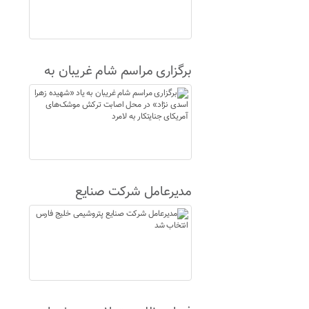
برگزاری مراسم شام غریبان به
یاد «شهیده زهرا اسدی نژاد» در
محل اصابت ترکش موشک‌های
آمریکای جنایتکار به لامرد
مدیرعامل شرکت صنایع
پتروشیمی خلیج فارس انتخاب
شد