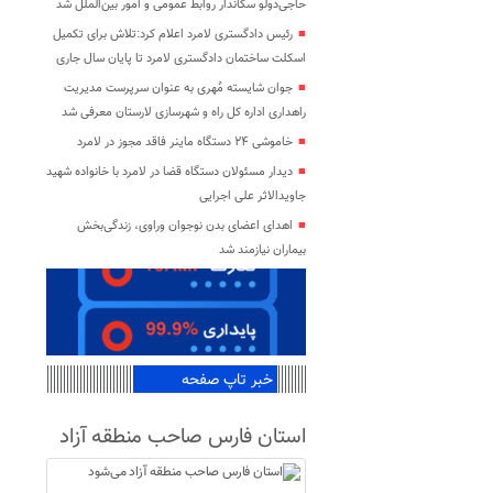
حاجی‌دولو سکاندار روابط عمومی و امور بین‌الملل شد
رئیس دادگستری لامرد اعلام کرد:تلاش برای تکمیل
اسکلت ساختمان دادگستری لامرد تا پایان سال جاری
جوان شایسته مُهری به عنوان سرپرست مدیریت
راهداری اداره کل راه و شهرسازی لارستان معرفی شد
خاموشی ۲۴ دستگاه ماینر فاقد مجوز در لامرد
دیدار مسئولان دستگاه قضا در لامرد با خانواده شهید
جاویدالاثر علی اجرایی
اهدای اعضای بدن نوجوان وراوی، زندگی‌بخش
بیماران نیازمند شد
خبر تاپ صفحه
استان فارس صاحب منطقه آزاد
می‌شود