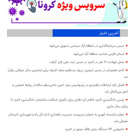
آخرین اخبار
مسیر سرمایه‌گذاری در منطقه آزاد سرخس تسهیل می‌شود
استان فارس صاحب منطقه آزاد می‌شود
محل شهادت ۲۱ نفر در لامرد در مسیر ثبت ملی قرار گرفت
لامرد همچنان در مسیر اربعین؛ پرواز مستقیم نجف اشرف برای ششمین سال متوالی برقرار
شد
فصل تازه ارتباطات راهبردی در پتروشیمی جم؛ امین حاجی‌دولو سکاندار روابط عمومی و
امور بین‌الملل شد
رئیس دادگستری لامرد اعلام کرد:تلاش برای تکمیل اسکلت ساختمان دادگستری لامرد تا
پایان سال جاری
جوان شایسته مُهری به عنوان سرپرست مدیریت راهداری اداره کل راه و شهرسازی لارستان
معرفی شد
خاموشی ۲۴ دستگاه ماینر فاقد مجوز در لامرد