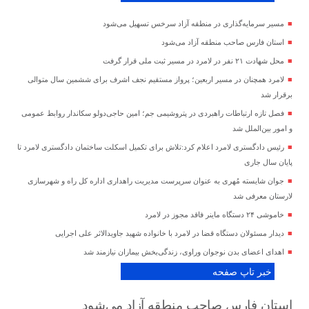
مسیر سرمایه‌گذاری در منطقه آزاد سرخس تسهیل می‌شود
استان فارس صاحب منطقه آزاد می‌شود
محل شهادت ۲۱ نفر در لامرد در مسیر ثبت ملی قرار گرفت
لامرد همچنان در مسیر اربعین؛ پرواز مستقیم نجف اشرف برای ششمین سال متوالی
برقرار شد
فصل تازه ارتباطات راهبردی در پتروشیمی جم؛ امین حاجی‌دولو سکاندار روابط عمومی
و امور بین‌الملل شد
رئیس دادگستری لامرد اعلام کرد:تلاش برای تکمیل اسکلت ساختمان دادگستری لامرد تا
پایان سال جاری
جوان شایسته مُهری به عنوان سرپرست مدیریت راهداری اداره کل راه و شهرسازی
لارستان معرفی شد
خاموشی ۲۴ دستگاه ماینر فاقد مجوز در لامرد
دیدار مسئولان دستگاه قضا در لامرد با خانواده شهید جاویدالاثر علی اجرایی
اهدای اعضای بدن نوجوان وراوی، زندگی‌بخش بیماران نیازمند شد
خبر تاپ صفحه
استان فارس صاحب منطقه آزاد می‌شود