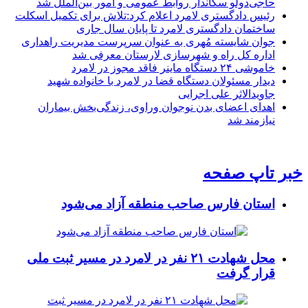
حاجی‌دولو سکاندار روابط عمومی و امور بین‌الملل شد
رئیس دادگستری لامرد اعلام کرد:تلاش برای تکمیل اسکلت
ساختمان دادگستری لامرد تا پایان سال جاری
جوان شایسته مُهری به عنوان سرپرست مدیریت راهداری
اداره کل راه و شهرسازی لارستان معرفی شد
خاموشی ۲۴ دستگاه ماینر فاقد مجوز در لامرد
دیدار مسئولان دستگاه قضا در لامرد با خانواده شهید
جاویدالاثر علی اجرایی
اهدای اعضای بدن نوجوان وراوی، زندگی‌بخش بیماران
نیازمند شد
خبر تاپ صفحه
استان فارس صاحب منطقه آزاد می‌شود
محل شهادت ۲۱ نفر در لامرد در مسیر ثبت ملی
قرار گرفت