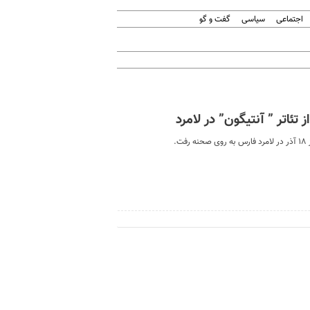
اجتماعی
سیاسی
گفت و گو
ئاتر ” آنتیگون” در لامرد
.