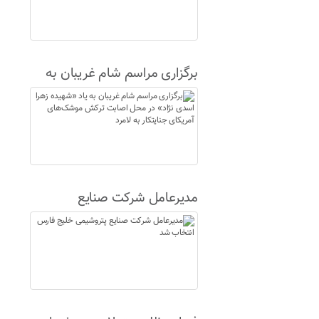
برگزاری مراسم شام غریبان به
یاد «شهیده زهرا اسدی نژاد» در
محل اصابت ترکش موشک‌های
آمریکای جنایتکار به لامرد
مدیرعامل شرکت صنایع
پتروشیمی خلیج فارس انتخاب
شد