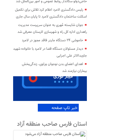
حاجی‌دولو سکاندار روابط عمومی و امور بین‌الملل شد
رئیس دادگستری لامرد اعلام کرد:تلاش برای تکمیل
اسکلت ساختمان دادگستری لامرد تا پایان سال جاری
جوان شایسته مُهری به عنوان سرپرست مدیریت
راهداری اداره کل راه و شهرسازی لارستان معرفی شد
خاموشی ۲۴ دستگاه ماینر فاقد مجوز در لامرد
دیدار مسئولان دستگاه قضا در لامرد با خانواده شهید
جاویدالاثر علی اجرایی
اهدای اعضای بدن نوجوان وراوی، زندگی‌بخش
بیماران نیازمند شد
خبر تاپ صفحه
استان فارس صاحب منطقه آزاد
می‌شود