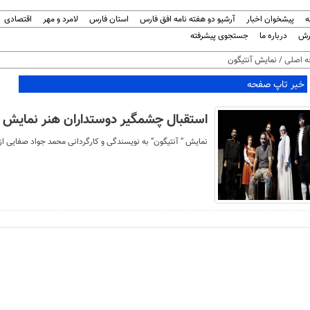
ه
پیشخوان اخبار
آرشیو دو هفته نامه افق فارس
استان فارس
لامرد و مهر
اقتصادی
رش
درباره ما
جستجوی پیشرفته
 اصلی
/ نمایش آنتیگون
خبر تاپ صفحه
استقبال چشمگیر دوستداران هنر نمایش از ت
نمایش ” آنتیگون” به نویسندگی و کارگردانی محمد جواد صفایی از ١٨ آذر در لامرد فارس به روی صحنه رفت