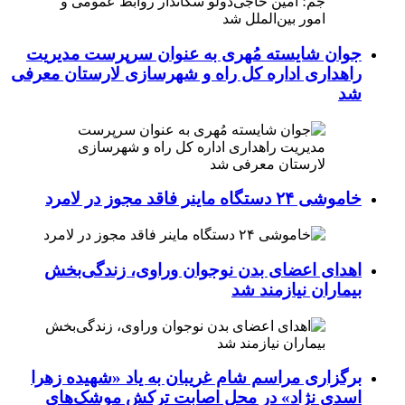
جوان شایسته مُهری به عنوان سرپرست مدیریت
راهداری اداره کل راه و شهرسازی لارستان معرفی
شد
خاموشی ۲۴ دستگاه ماینر فاقد مجوز در لامرد
اهدای اعضای بدن نوجوان وراوی، زندگی‌بخش
بیماران نیازمند شد
برگزاری مراسم شام غریبان به یاد «شهیده زهرا
اسدی نژاد» در محل اصابت ترکش موشک‌های