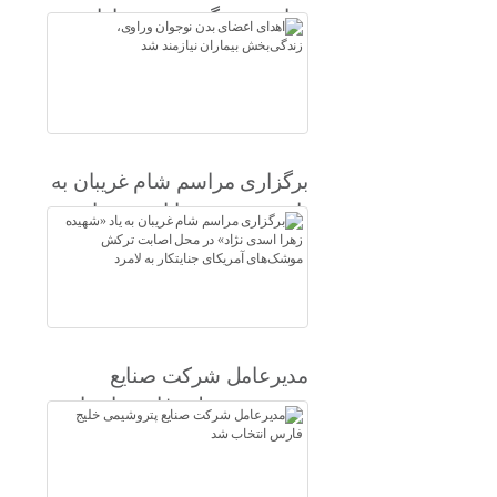
وراوی، زندگی‌بخش بیماران
نیازمند شد
برگزاری مراسم شام غریبان به
یاد «شهیده زهرا اسدی نژاد» در
محل اصابت ترکش موشک‌های
آمریکای جنایتکار به لامرد
مدیرعامل شرکت صنایع
پتروشیمی خلیج فارس انتخاب
شد