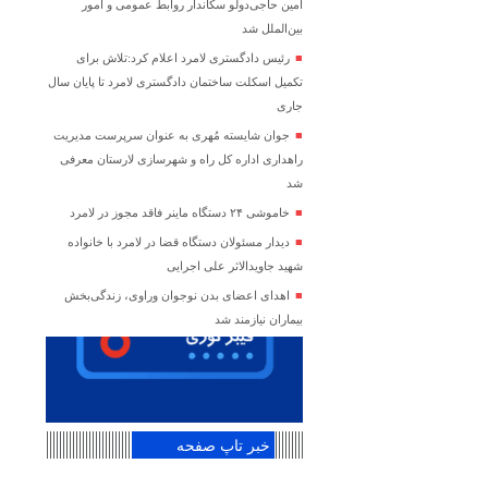
امین حاجی‌دولو سکاندار روابط عمومی و امور
بین‌الملل شد
رئیس دادگستری لامرد اعلام کرد:تلاش برای
تکمیل اسکلت ساختمان دادگستری لامرد تا پایان سال
جاری
جوان شایسته مُهری به عنوان سرپرست مدیریت
راهداری اداره کل راه و شهرسازی لارستان معرفی
شد
خاموشی ۲۴ دستگاه ماینر فاقد مجوز در لامرد
دیدار مسئولان دستگاه قضا در لامرد با خانواده
شهید جاویدالاثر علی اجرایی
اهدای اعضای بدن نوجوان وراوی، زندگی‌بخش
بیماران نیازمند شد
خبر تاپ صفحه