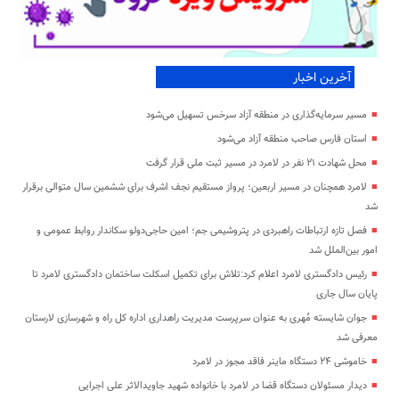
آخرین اخبار
مسیر سرمایه‌گذاری در منطقه آزاد سرخس تسهیل می‌شود
استان فارس صاحب منطقه آزاد می‌شود
محل شهادت ۲۱ نفر در لامرد در مسیر ثبت ملی قرار گرفت
لامرد همچنان در مسیر اربعین؛ پرواز مستقیم نجف اشرف برای ششمین سال متوالی برقرار
شد
فصل تازه ارتباطات راهبردی در پتروشیمی جم؛ امین حاجی‌دولو سکاندار روابط عمومی و
امور بین‌الملل شد
رئیس دادگستری لامرد اعلام کرد:تلاش برای تکمیل اسکلت ساختمان دادگستری لامرد تا
پایان سال جاری
جوان شایسته مُهری به عنوان سرپرست مدیریت راهداری اداره کل راه و شهرسازی لارستان
معرفی شد
خاموشی ۲۴ دستگاه ماینر فاقد مجوز در لامرد
دیدار مسئولان دستگاه قضا در لامرد با خانواده شهید جاویدالاثر علی اجرایی