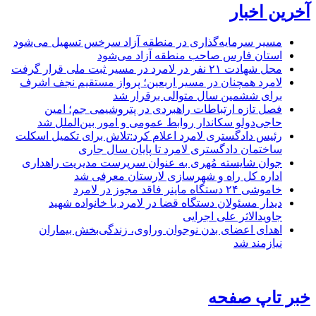
آخرین اخبار
مسیر سرمایه‌گذاری در منطقه آزاد سرخس تسهیل می‌شود
استان فارس صاحب منطقه آزاد می‌شود
محل شهادت ۲۱ نفر در لامرد در مسیر ثبت ملی قرار گرفت
لامرد همچنان در مسیر اربعین؛ پرواز مستقیم نجف اشرف
برای ششمین سال متوالی برقرار شد
فصل تازه ارتباطات راهبردی در پتروشیمی جم؛ امین
حاجی‌دولو سکاندار روابط عمومی و امور بین‌الملل شد
رئیس دادگستری لامرد اعلام کرد:تلاش برای تکمیل اسکلت
ساختمان دادگستری لامرد تا پایان سال جاری
جوان شایسته مُهری به عنوان سرپرست مدیریت راهداری
اداره کل راه و شهرسازی لارستان معرفی شد
خاموشی ۲۴ دستگاه ماینر فاقد مجوز در لامرد
دیدار مسئولان دستگاه قضا در لامرد با خانواده شهید
جاویدالاثر علی اجرایی
اهدای اعضای بدن نوجوان وراوی، زندگی‌بخش بیماران
نیازمند شد
خبر تاپ صفحه