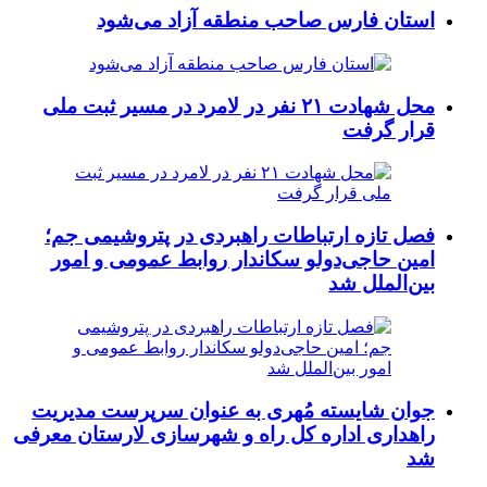
استان فارس صاحب منطقه آزاد می‌شود
محل شهادت ۲۱ نفر در لامرد در مسیر ثبت ملی
قرار گرفت
فصل تازه ارتباطات راهبردی در پتروشیمی جم؛
امین حاجی‌دولو سکاندار روابط عمومی و امور
بین‌الملل شد
جوان شایسته مُهری به عنوان سرپرست مدیریت
راهداری اداره کل راه و شهرسازی لارستان معرفی
شد