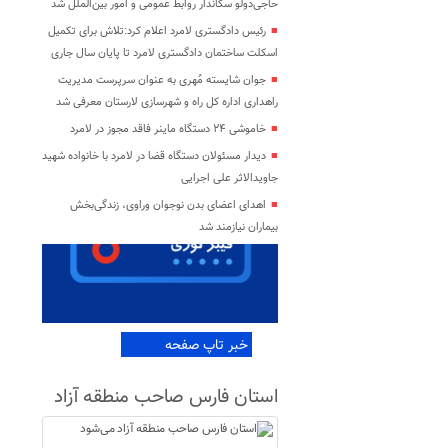
حاجی‌دولو سکاندار روابط عمومی و امور بین‌الملل شد
رئیس دادگستری لامرد اعلام کرد:تلاش برای تکمیل
اسکلت ساختمان دادگستری لامرد تا پایان سال جاری
جوان شایسته مُهری به عنوان سرپرست مدیریت
راهداری اداره کل راه و شهرسازی لارستان معرفی شد
خاموشی ۲۴ دستگاه ماینر فاقد مجوز در لامرد
دیدار مسئولان دستگاه قضا در لامرد با خانواده شهید
جاویدالاثر علی اجرایی
اهدای اعضای بدن نوجوان وراوی، زندگی‌بخش
بیماران نیازمند شد
خبر تاپ صفحه
استان فارس صاحب منطقه آزاد
می‌شود