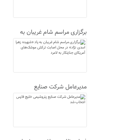
برگزاری مراسم شام غریبان به
یاد «شهیده زهرا اسدی نژاد» در
محل اصابت ترکش موشک‌های
آمریکای جنایتکار به لامرد
مدیرعامل شرکت صنایع
پتروشیمی خلیج فارس انتخاب
شد