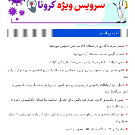
آخرین اخبار
مسیر سرمایه‌گذاری در منطقه آزاد سرخس تسهیل می‌شود
استان فارس صاحب منطقه آزاد می‌شود
محل شهادت ۲۱ نفر در لامرد در مسیر ثبت ملی قرار گرفت
لامرد همچنان در مسیر اربعین؛ پرواز مستقیم نجف اشرف برای ششمین سال متوالی برقرار
شد
فصل تازه ارتباطات راهبردی در پتروشیمی جم؛ امین حاجی‌دولو سکاندار روابط عمومی و
امور بین‌الملل شد
رئیس دادگستری لامرد اعلام کرد:تلاش برای تکمیل اسکلت ساختمان دادگستری لامرد تا
پایان سال جاری
جوان شایسته مُهری به عنوان سرپرست مدیریت راهداری اداره کل راه و شهرسازی لارستان
معرفی شد
خاموشی ۲۴ دستگاه ماینر فاقد مجوز در لامرد