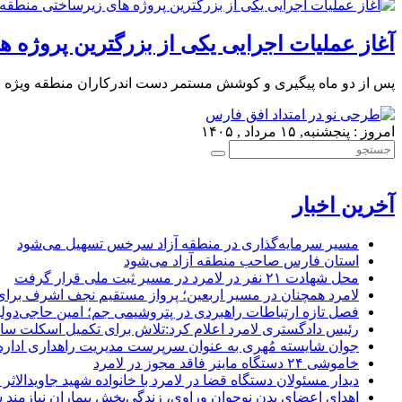
آغاز عملیات اجرایی یکی از بزرگترین پروژه 
پس از دو ماه پیگیری و کوشش مستمر دست اندرکاران منطقه ویژه اقت
امروز : پنجشنبه, ۱۵ مرداد , ۱۴۰۵
آخرین اخبار
مسیر سرمایه‌گذاری در منطقه آزاد سرخس تسهیل می‌شود
استان فارس صاحب منطقه آزاد می‌شود
محل شهادت ۲۱ نفر در لامرد در مسیر ثبت ملی قرار گرفت
لامرد همچنان در مسیر اربعین؛ پرواز مستقیم نجف اشرف برا
فصل تازه ارتباطات راهبردی در پتروشیمی جم؛ امین حاجی‌دولو
رئیس دادگستری لامرد اعلام کرد:تلاش برای تکمیل اسکلت ساخ
جوان شایسته مُهری به عنوان سرپرست مدیریت راهداری ادار
خاموشی ۲۴ دستگاه ماینر فاقد مجوز در لامرد
دیدار مسئولان دستگاه قضا در لامرد با خانواده شهید جاویدالاثر
اهدای اعضای بدن نوجوان وراوی، زندگی‌بخش بیماران نیازمند 