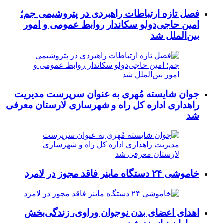
فصل تازه ارتباطات راهبردی در پتروشیمی جم؛
امین حاجی‌دولو سکاندار روابط عمومی و امور
بین‌الملل شد
جوان شایسته مُهری به عنوان سرپرست مدیریت
راهداری اداره کل راه و شهرسازی لارستان معرفی
شد
خاموشی ۲۴ دستگاه ماینر فاقد مجوز در لامرد
اهدای اعضای بدن نوجوان وراوی، زندگی‌بخش