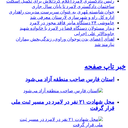
رئیس دادگستری لامرد اعلام کرد:تلاش برای تکمیل اسکلت
ساختمان دادگستری لامرد تا پایان سال جاری
جوان شایسته مُهری به عنوان سرپرست مدیریت راهداری
اداره کل راه و شهرسازی لارستان معرفی شد
خاموشی ۲۴ دستگاه ماینر فاقد مجوز در لامرد
دیدار مسئولان دستگاه قضا در لامرد با خانواده شهید
جاویدالاثر علی اجرایی
اهدای اعضای بدن نوجوان وراوی، زندگی‌بخش بیماران
نیازمند شد
خبر تاپ صفحه
استان فارس صاحب منطقه آزاد می‌شود
محل شهادت ۲۱ نفر در لامرد در مسیر ثبت ملی
قرار گرفت