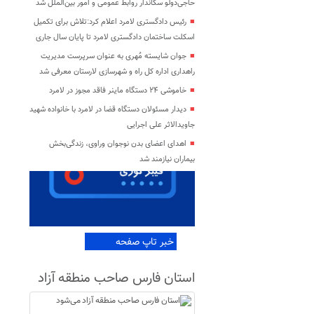
حاجی‌دولو سکاندار روابط عمومی و امور بین‌الملل شد
رئیس دادگستری لامرد اعلام کرد:تلاش برای تکمیل
اسکلت ساختمان دادگستری لامرد تا پایان سال جاری
جوان شایسته مُهری به عنوان سرپرست مدیریت
راهداری اداره کل راه و شهرسازی لارستان معرفی شد
خاموشی ۲۴ دستگاه ماینر فاقد مجوز در لامرد
دیدار مسئولان دستگاه قضا در لامرد با خانواده شهید
جاویدالاثر علی اجرایی
اهدای اعضای بدن نوجوان وراوی، زندگی‌بخش
بیماران نیازمند شد
خبر تاپ صفحه
استان فارس صاحب منطقه آزاد
می‌شود