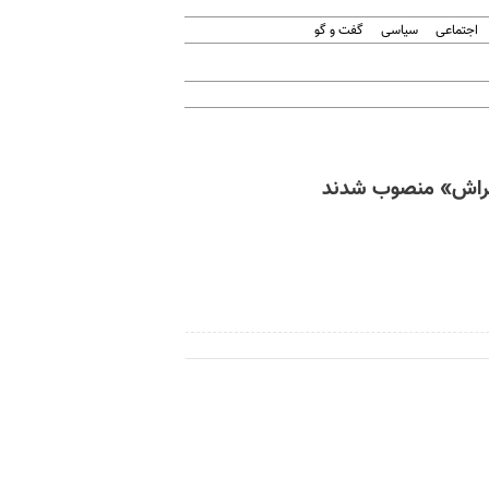
اجتماعی
سیاسی
گفت و گو
«گراش» منصوب شدند