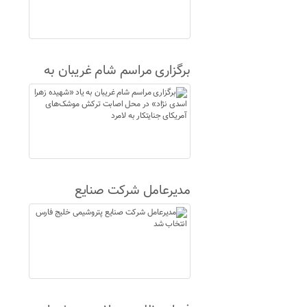
برگزاری مراسم شام غریبان به
یاد «شهیده زهرا اسدی نژاد» در
محل اصابت ترکش موشک‌های
آمریکای جنایتکار به لامرد
مدیرعامل شرکت صنایع
پتروشیمی خلیج فارس انتخاب
شد