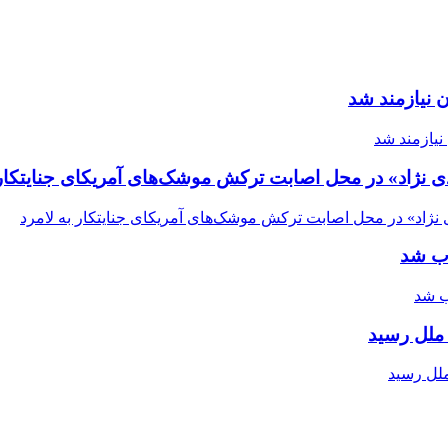
 نیازمند شد
ی نژاد» در محل اصابت ترکش موشک‌های آمریکای جنایتکار 
اب شد
ملل رسید