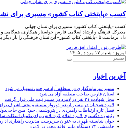
کسب «پایتختی کتاب کشور» مسیری برای نشا
کسب «پایتختی کتاب کشور» مسیری برای نشان جهانی
مدیرکل فرهنگ و ارشاد اسلامی فارس خواستار همکاری، هم‌گامی و هماهن
داد: برماست تا «پایتختی کتاب کشور» این نشان فرهنگی را بار دیگر 
امروز : شنبه, ۱۷ مرداد , ۱۴۰۵
آخرین اخبار
مسیر سرمایه‌گذاری در منطقه آزاد سرخس تسهیل می‌شود
استان فارس صاحب منطقه آزاد می‌شود
محل شهادت ۲۱ نفر در لامرد در مسیر ثبت ملی قرار گرفت
لامرد همچنان در مسیر اربعین؛ پرواز مستقیم نجف اشرف برا
فصل تازه ارتباطات راهبردی در پتروشیمی جم؛ امین حاجی‌دولو
رئیس دادگستری لامرد اعلام کرد:تلاش برای تکمیل اسکلت ساخ
جوان شایسته مُهری به عنوان سرپرست مدیریت راهداری ادار
خاموشی ۲۴ دستگاه ماینر فاقد مجوز در لامرد