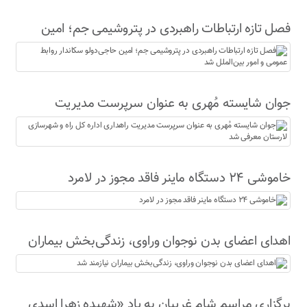
فصل تازه ارتباطات راهبردی در پتروشیمی جم؛ امین
حاجی‌دولو سکاندار روابط عمومی و امور بین‌الملل شد
جوان شایسته مُهری به عنوان سرپرست مدیریت
راهداری اداره کل راه و شهرسازی لارستان معرفی شد
خاموشی ۲۴ دستگاه ماینر فاقد مجوز در لامرد
اهدای اعضای بدن نوجوان وراوی، زندگی‌بخش بیماران
نیازمند شد
برگزاری مراسم شام غریبان به یاد «شهیده زهرا اسدی