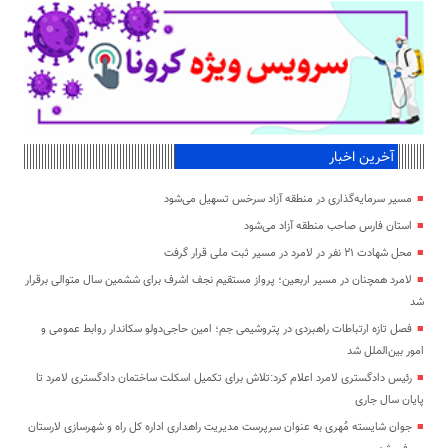
آخرین اخبار
مسیر سرمایه‌گذاری در منطقه آزاد سرخس تسهیل می‌شود
استان فارس صاحب منطقه آزاد می‌شود
محل شهادت ۲۱ نفر در لامرد در مسیر ثبت ملی قرار گرفت
لامرد همچنان در مسیر اربعین؛ پرواز مستقیم نجف اشرف برای ششمین سال متوالی برقرار
شد
فصل تازه ارتباطات راهبردی در پتروشیمی جم؛ امین حاجی‌دولو سکاندار روابط عمومی و
امور بین‌الملل شد
رئیس دادگستری لامرد اعلام کرد:تلاش برای تکمیل اسکلت ساختمان دادگستری لامرد تا
پایان سال جاری
جوان شایسته مُهری به عنوان سرپرست مدیریت راهداری اداره کل راه و شهرسازی لارستان