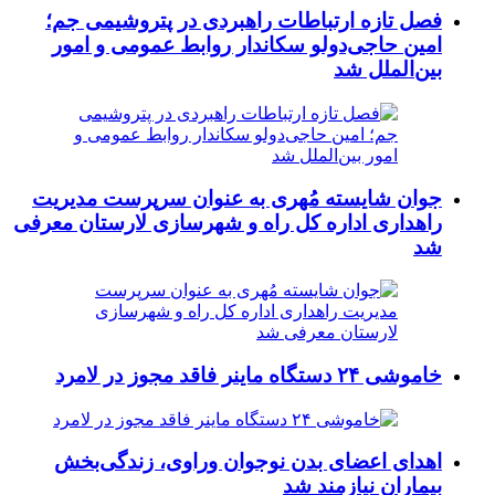
فصل تازه ارتباطات راهبردی در پتروشیمی جم؛
امین حاجی‌دولو سکاندار روابط عمومی و امور
بین‌الملل شد
جوان شایسته مُهری به عنوان سرپرست مدیریت
راهداری اداره کل راه و شهرسازی لارستان معرفی
شد
خاموشی ۲۴ دستگاه ماینر فاقد مجوز در لامرد
اهدای اعضای بدن نوجوان وراوی، زندگی‌بخش
بیماران نیازمند شد