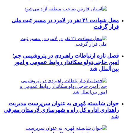
محل شهادت ۲۱ نفر در لامرد در مسیر ثبت ملی
قرار گرفت
فصل تازه ارتباطات راهبردی در پتروشیمی جم؛
امین حاجی‌دولو سکاندار روابط عمومی و امور
بین‌الملل شد
جوان شایسته مُهری به عنوان سرپرست مدیریت
راهداری اداره کل راه و شهرسازی لارستان معرفی
شد