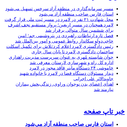
مسیر سرمایه‌گذاری در منطقه آزاد سرخس تسهیل می‌شود
استان فارس صاحب منطقه آزاد می‌شود
محل شهادت ۲۱ نفر در لامرد در مسیر ثبت ملی قرار گرفت
لامرد همچنان در مسیر اربعین؛ پرواز مستقیم نجف اشرف
برای ششمین سال متوالی برقرار شد
فصل تازه ارتباطات راهبردی در پتروشیمی جم؛ امین
حاجی‌دولو سکاندار روابط عمومی و امور بین‌الملل شد
رئیس دادگستری لامرد اعلام کرد:تلاش برای تکمیل اسکلت
ساختمان دادگستری لامرد تا پایان سال جاری
جوان شایسته مُهری به عنوان سرپرست مدیریت راهداری
اداره کل راه و شهرسازی لارستان معرفی شد
خاموشی ۲۴ دستگاه ماینر فاقد مجوز در لامرد
دیدار مسئولان دستگاه قضا در لامرد با خانواده شهید
جاویدالاثر علی اجرایی
اهدای اعضای بدن نوجوان وراوی، زندگی‌بخش بیماران
نیازمند شد
خبر تاپ صفحه
استان فارس صاحب منطقه آزاد می‌شود