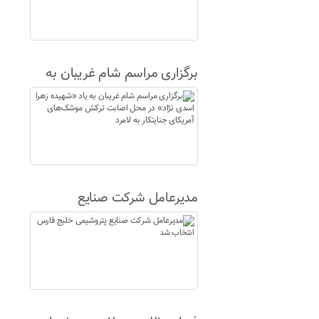
برگزاری مراسم شام غریبان به
یاد «شهیده زهرا اسدی نژاد» در
محل اصابت ترکش موشک‌های
آمریکای جنایتکار به لامرد
مدیرعامل شرکت صنایع
پتروشیمی خلیج فارس انتخاب
شد