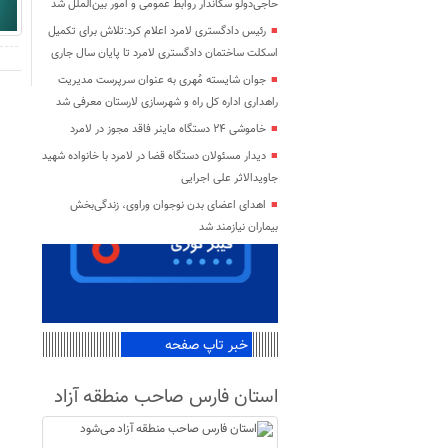
حاجی‌دولو سکاندار روابط عمومی و امور بین‌الملل شد
رئیس دادگستری لامرد اعلام کرد:تلاش برای تکمیل
اسکلت ساختمان دادگستری لامرد تا پایان سال جاری
جوان شایسته مُهری به عنوان سرپرست مدیریت
راهداری اداره کل راه و شهرسازی لارستان معرفی شد
خاموشی ۲۴ دستگاه ماینر فاقد مجوز در لامرد
دیدار مسئولان دستگاه قضا در لامرد با خانواده شهید
جاویدالاثر علی اجرایی
اهدای اعضای بدن نوجوان وراوی، زندگی‌بخش
بیماران نیازمند شد
خبر تاپ صفحه
استان فارس صاحب منطقه آزاد
می‌شود