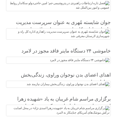
حاجی‌دولو سکاندار روابط عمومی و امور بین‌الملل
شد
جوان شایسته مُهری به عنوان سرپرست مدیریت
راهداری اداره کل راه و شهرسازی لارستان معرفی
شد
خاموشی ۲۴ دستگاه ماینر فاقد مجوز در لامرد
اهدای اعضای بدن نوجوان وراوی، زندگی‌بخش
بیماران نیازمند شد
برگزاری مراسم شام غریبان به یاد «شهیده زهرا
اسدی نژاد» در محل اصابت ترکش موشک‌های
آمریکای جنایتکار به لامرد