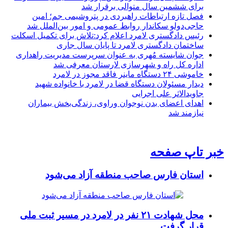
برای ششمین سال متوالی برقرار شد
فصل تازه ارتباطات راهبردی در پتروشیمی جم؛ امین
حاجی‌دولو سکاندار روابط عمومی و امور بین‌الملل شد
رئیس دادگستری لامرد اعلام کرد:تلاش برای تکمیل اسکلت
ساختمان دادگستری لامرد تا پایان سال جاری
جوان شایسته مُهری به عنوان سرپرست مدیریت راهداری
اداره کل راه و شهرسازی لارستان معرفی شد
خاموشی ۲۴ دستگاه ماینر فاقد مجوز در لامرد
دیدار مسئولان دستگاه قضا در لامرد با خانواده شهید
جاویدالاثر علی اجرایی
اهدای اعضای بدن نوجوان وراوی، زندگی‌بخش بیماران
نیازمند شد
خبر تاپ صفحه
استان فارس صاحب منطقه آزاد می‌شود
محل شهادت ۲۱ نفر در لامرد در مسیر ثبت ملی
قرار گرفت