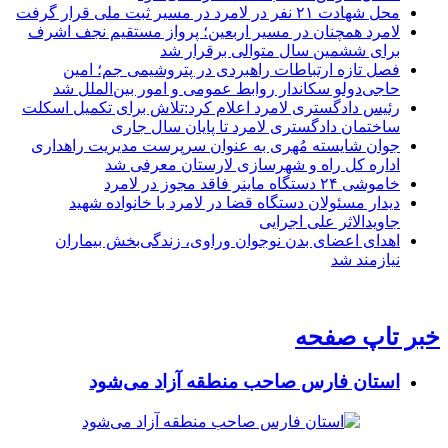
محل شهادت ۲۱ نفر در لامرد در مسیر ثبت ملی قرار گرفت
لامرد همچنان در مسیر اربعین؛ پرواز مستقیم نجف اشرف
برای ششمین سال متوالی برقرار شد
فصل تازه ارتباطات راهبردی در پتروشیمی جم؛ امین
حاجی‌دولو سکاندار روابط عمومی و امور بین‌الملل شد
رئیس دادگستری لامرد اعلام کرد:تلاش برای تکمیل اسکلت
ساختمان دادگستری لامرد تا پایان سال جاری
جوان شایسته مُهری به عنوان سرپرست مدیریت راهداری
اداره کل راه و شهرسازی لارستان معرفی شد
خاموشی ۲۴ دستگاه ماینر فاقد مجوز در لامرد
دیدار مسئولان دستگاه قضا در لامرد با خانواده شهید
جاویدالاثر علی اجرایی
اهدای اعضای بدن نوجوان وراوی، زندگی‌بخش بیماران
نیازمند شد
خبر تاپ صفحه
استان فارس صاحب منطقه آزاد می‌شود