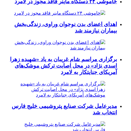
خاموشی ۲۴ دستگاه ماینر فاقد مجوز در لامرد
اهدای اعضای بدن نوجوان وراوی، زندگی‌بخش
بیماران نیازمند شد
برگزاری مراسم شام غریبان به یاد «شهیده زهرا
اسدی نژاد» در محل اصابت ترکش موشک‌های
آمریکای جنایتکار به لامرد
مدیرعامل شرکت صنایع پتروشیمی خلیج فارس
انتخاب شد