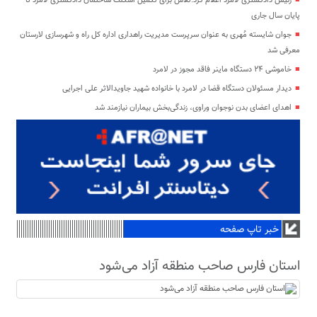
رئیس دادگستری لامرد اعلام کرد:تلاش برای تکمیل اسکلت ساختمان دادگستری لامرد تا
پایان سال جاری
جوان شایسته مُهری به عنوان سرپرست مدیریت راهداری اداره کل راه و شهرسازی لارستان
معرفی شد
خاموشی ۲۴ دستگاه ماینر فاقد مجوز در لامرد
دیدار مسئولان دستگاه قضا در لامرد با خانواده شهید جاویدالاثر علی اجرایی
اهدای اعضای بدن نوجوان وراوی، زندگی‌بخش بیماران نیازمند شد
خبر تاپ صفحه
استان فارس صاحب منطقه آزاد می‌شود