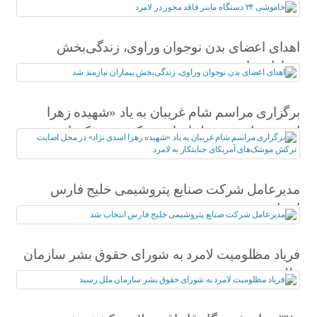
اهدای اعضای بدن نوجوان وراوی، زندگی‌بخش
بیماران نیازمند شد
برگزاری مراسم شام غریبان به یاد «شهیده زهرا
اسدی نژاد» در محل اصابت ترکش موشک‌های
آمریکای جنایتکار به لامرد
مدیرعامل شرکت صنایع پتروشیمی خلیج فارس
انتخاب شد
فریاد مظلومیت لامرد به شورای حقوق بشر سازمان
ملل رسید