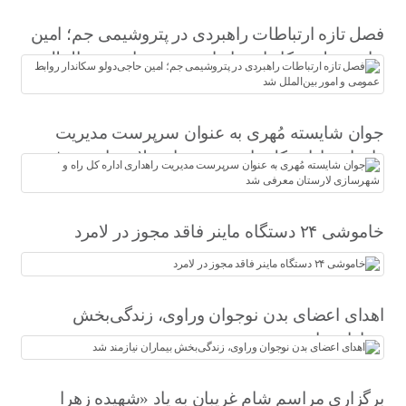
فصل تازه ارتباطات راهبردی در پتروشیمی جم؛ امین
حاجی‌دولو سکاندار روابط عمومی و امور بین‌الملل
شد
جوان شایسته مُهری به عنوان سرپرست مدیریت
راهداری اداره کل راه و شهرسازی لارستان معرفی
شد
خاموشی ۲۴ دستگاه ماینر فاقد مجوز در لامرد
اهدای اعضای بدن نوجوان وراوی، زندگی‌بخش
بیماران نیازمند شد
برگزاری مراسم شام غریبان به یاد «شهیده زهرا