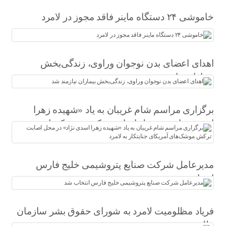
خاموشی ۲۴ دستگاه ماینر فاقد مجوز در لامرد
اهدای اعضای بدن نوجوان وراوی، زندگی‌بخش
بیماران نیازمند شد
برگزاری مراسم شام غریبان به یاد «شهیده زهرا
اسدی نژاد» در محل اصابت ترکش موشک‌های
آمریکای جنایتکار به لامرد
مدیرعامل شرکت صنایع پتروشیمی خلیج فارس
انتخاب شد
فریاد مظلومیت لامرد به شورای حقوق بشر سازمان
ملل رسید