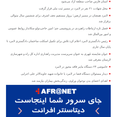
استان فارس صاحب منطقه آزاد می‌شود
محل شهادت ۲۱ نفر در لامرد در مسیر ثبت ملی قرار گرفت
لامرد همچنان در مسیر اربعین؛ پرواز مستقیم نجف اشرف برای ششمین سال متوالی
برقرار شد
فصل تازه ارتباطات راهبردی در پتروشیمی جم؛ امین حاجی‌دولو سکاندار روابط عمومی
و امور بین‌الملل شد
رئیس دادگستری لامرد اعلام کرد:تلاش برای تکمیل اسکلت ساختمان دادگستری لامرد تا
پایان سال جاری
جوان شایسته مُهری به عنوان سرپرست مدیریت راهداری اداره کل راه و شهرسازی
لارستان معرفی شد
خاموشی ۲۴ دستگاه ماینر فاقد مجوز در لامرد
دیدار مسئولان دستگاه قضا در لامرد با خانواده شهید جاویدالاثر علی اجرایی
اهدای اعضای بدن نوجوان وراوی، زندگی‌بخش بیماران نیازمند شد