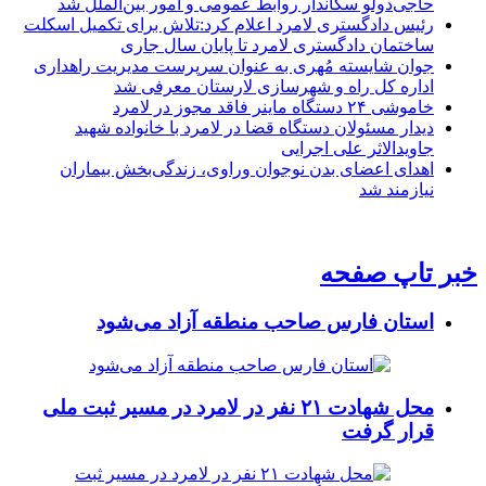
حاجی‌دولو سکاندار روابط عمومی و امور بین‌الملل شد
رئیس دادگستری لامرد اعلام کرد:تلاش برای تکمیل اسکلت
ساختمان دادگستری لامرد تا پایان سال جاری
جوان شایسته مُهری به عنوان سرپرست مدیریت راهداری
اداره کل راه و شهرسازی لارستان معرفی شد
خاموشی ۲۴ دستگاه ماینر فاقد مجوز در لامرد
دیدار مسئولان دستگاه قضا در لامرد با خانواده شهید
جاویدالاثر علی اجرایی
اهدای اعضای بدن نوجوان وراوی، زندگی‌بخش بیماران
نیازمند شد
خبر تاپ صفحه
استان فارس صاحب منطقه آزاد می‌شود
محل شهادت ۲۱ نفر در لامرد در مسیر ثبت ملی
قرار گرفت