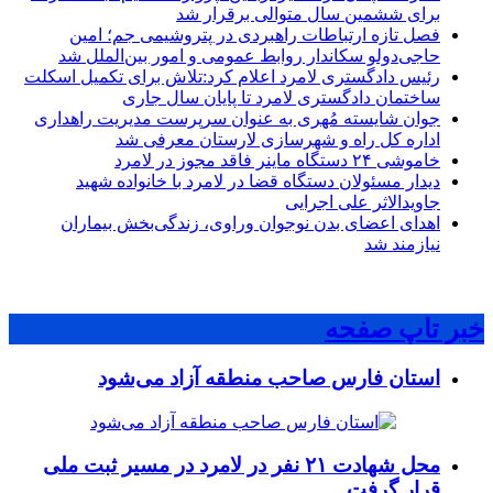
برای ششمین سال متوالی برقرار شد
فصل تازه ارتباطات راهبردی در پتروشیمی جم؛ امین
حاجی‌دولو سکاندار روابط عمومی و امور بین‌الملل شد
رئیس دادگستری لامرد اعلام کرد:تلاش برای تکمیل اسکلت
ساختمان دادگستری لامرد تا پایان سال جاری
جوان شایسته مُهری به عنوان سرپرست مدیریت راهداری
اداره کل راه و شهرسازی لارستان معرفی شد
خاموشی ۲۴ دستگاه ماینر فاقد مجوز در لامرد
دیدار مسئولان دستگاه قضا در لامرد با خانواده شهید
جاویدالاثر علی اجرایی
اهدای اعضای بدن نوجوان وراوی، زندگی‌بخش بیماران
نیازمند شد
خبر تاپ صفحه
استان فارس صاحب منطقه آزاد می‌شود
محل شهادت ۲۱ نفر در لامرد در مسیر ثبت ملی
قرار گرفت