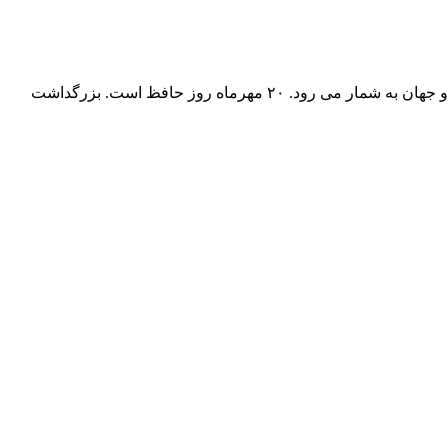
خواجه شمس الدین محمد شیرازی شاعر و حافظ قرآن، متخلص به حافظ و معروف به لسان الغیب از بزرگترین شاعران غزل سرای ایران و جهان به شمار می رود. ۲۰ مهرماه روز حافظ است. بزرگداشت