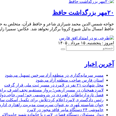
۲۰مهر بزرگداشت حافظ
حافظ امسال بدلیل شیوع کرونا برگزار نخواهد شد. عکاس: سمیرا زار
امروز : پنجشنبه, ۱۵ مرداد , ۱۴۰۵
آخرین اخبار
مسیر سرمایه‌گذاری در منطقه آزاد سرخس تسهیل می‌شود
استان فارس صاحب منطقه آزاد می‌شود
محل شهادت ۲۱ نفر در لامرد در مسیر ثبت ملی قرار گرفت
لامرد همچنان در مسیر اربعین؛ پرواز مستقیم نجف اشرف برا
فصل تازه ارتباطات راهبردی در پتروشیمی جم؛ امین حاجی‌دولو
رئیس دادگستری لامرد اعلام کرد:تلاش برای تکمیل اسکلت ساخ
جوان شایسته مُهری به عنوان سرپرست مدیریت راهداری ادار
خاموشی ۲۴ دستگاه ماینر فاقد مجوز در لامرد
دیدار مسئولان دستگاه قضا در لامرد با خانواده شهید جاویدالاثر