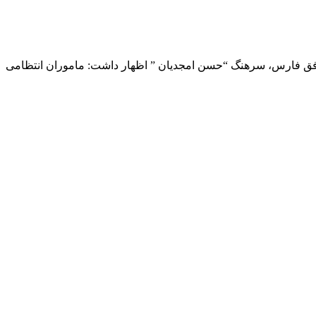
یارد و ۵۰۰ میلیون ریال خبر داد.به گزارش پایگاه خبری افق فارس، سرهنگ “حسن امجدیان ” اظهار داشت: ماموران انتظامی