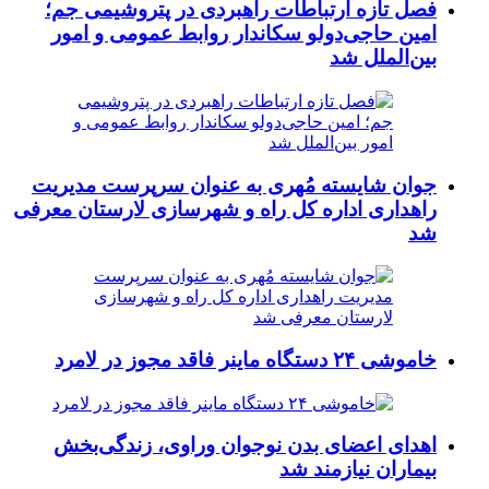
فصل تازه ارتباطات راهبردی در پتروشیمی جم؛
امین حاجی‌دولو سکاندار روابط عمومی و امور
بین‌الملل شد
جوان شایسته مُهری به عنوان سرپرست مدیریت
راهداری اداره کل راه و شهرسازی لارستان معرفی
شد
خاموشی ۲۴ دستگاه ماینر فاقد مجوز در لامرد
اهدای اعضای بدن نوجوان وراوی، زندگی‌بخش
بیماران نیازمند شد