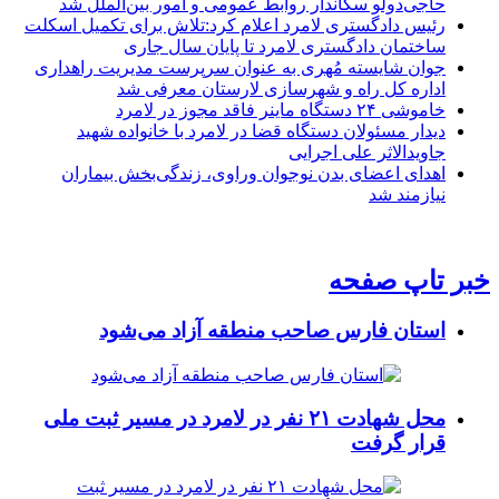
حاجی‌دولو سکاندار روابط عمومی و امور بین‌الملل شد
رئیس دادگستری لامرد اعلام کرد:تلاش برای تکمیل اسکلت
ساختمان دادگستری لامرد تا پایان سال جاری
جوان شایسته مُهری به عنوان سرپرست مدیریت راهداری
اداره کل راه و شهرسازی لارستان معرفی شد
خاموشی ۲۴ دستگاه ماینر فاقد مجوز در لامرد
دیدار مسئولان دستگاه قضا در لامرد با خانواده شهید
جاویدالاثر علی اجرایی
اهدای اعضای بدن نوجوان وراوی، زندگی‌بخش بیماران
نیازمند شد
خبر تاپ صفحه
استان فارس صاحب منطقه آزاد می‌شود
محل شهادت ۲۱ نفر در لامرد در مسیر ثبت ملی
قرار گرفت