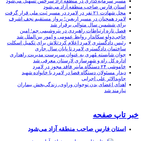
مسیر سرمایه‌گذاری در منطقه آزاد سرخس تسهیل می‌شود
استان فارس صاحب منطقه آزاد می‌شود
محل شهادت ۲۱ نفر در لامرد در مسیر ثبت ملی قرار گرفت
لامرد همچنان در مسیر اربعین؛ پرواز مستقیم نجف اشرف
برای ششمین سال متوالی برقرار شد
فصل تازه ارتباطات راهبردی در پتروشیمی جم؛ امین
حاجی‌دولو سکاندار روابط عمومی و امور بین‌الملل شد
رئیس دادگستری لامرد اعلام کرد:تلاش برای تکمیل اسکلت
ساختمان دادگستری لامرد تا پایان سال جاری
جوان شایسته مُهری به عنوان سرپرست مدیریت راهداری
اداره کل راه و شهرسازی لارستان معرفی شد
خاموشی ۲۴ دستگاه ماینر فاقد مجوز در لامرد
دیدار مسئولان دستگاه قضا در لامرد با خانواده شهید
جاویدالاثر علی اجرایی
اهدای اعضای بدن نوجوان وراوی، زندگی‌بخش بیماران
نیازمند شد
خبر تاپ صفحه
استان فارس صاحب منطقه آزاد می‌شود