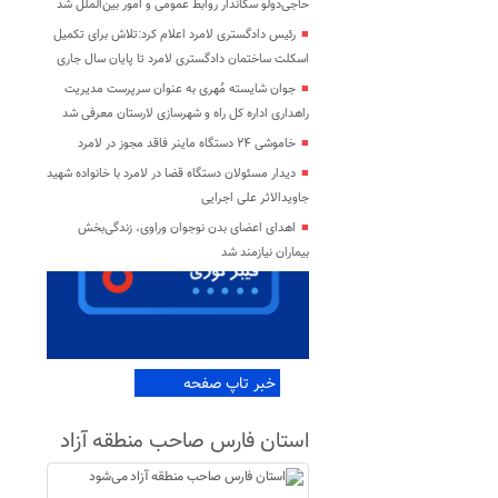
حاجی‌دولو سکاندار روابط عمومی و امور بین‌الملل شد
رئیس دادگستری لامرد اعلام کرد:تلاش برای تکمیل
اسکلت ساختمان دادگستری لامرد تا پایان سال جاری
جوان شایسته مُهری به عنوان سرپرست مدیریت
راهداری اداره کل راه و شهرسازی لارستان معرفی شد
خاموشی ۲۴ دستگاه ماینر فاقد مجوز در لامرد
دیدار مسئولان دستگاه قضا در لامرد با خانواده شهید
جاویدالاثر علی اجرایی
اهدای اعضای بدن نوجوان وراوی، زندگی‌بخش
بیماران نیازمند شد
خبر تاپ صفحه
استان فارس صاحب منطقه آزاد
می‌شود