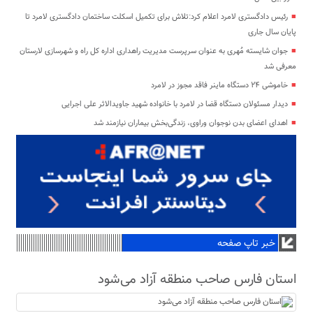
رئیس دادگستری لامرد اعلام کرد:تلاش برای تکمیل اسکلت ساختمان دادگستری لامرد تا
پایان سال جاری
جوان شایسته مُهری به عنوان سرپرست مدیریت راهداری اداره کل راه و شهرسازی لارستان
معرفی شد
خاموشی ۲۴ دستگاه ماینر فاقد مجوز در لامرد
دیدار مسئولان دستگاه قضا در لامرد با خانواده شهید جاویدالاثر علی اجرایی
اهدای اعضای بدن نوجوان وراوی، زندگی‌بخش بیماران نیازمند شد
خبر تاپ صفحه
استان فارس صاحب منطقه آزاد می‌شود