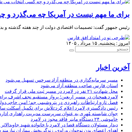
برای ما مهم نیست در آمریکا چه می‌گذرد و 
رئیس جمهور گفت: تصمیمات اقتصادی دولت از چند هفته گذشته و بدون
امروز : پنجشنبه, ۱۵ مرداد , ۱۴۰۵
آخرین اخبار
مسیر سرمایه‌گذاری در منطقه آزاد سرخس تسهیل می‌شود
استان فارس صاحب منطقه آزاد می‌شود
محل شهادت ۲۱ نفر در لامرد در مسیر ثبت ملی قرار گرفت
لامرد همچنان در مسیر اربعین؛ پرواز مستقیم نجف اشرف برا
فصل تازه ارتباطات راهبردی در پتروشیمی جم؛ امین حاجی‌دولو
رئیس دادگستری لامرد اعلام کرد:تلاش برای تکمیل اسکلت ساخ
جوان شایسته مُهری به عنوان سرپرست مدیریت راهداری ادار
خاموشی ۲۴ دستگاه ماینر فاقد مجوز در لامرد
دیدار مسئولان دستگاه قضا در لامرد با خانواده شهید جاویدالاثر
اهدای اعضای بدن نوجوان وراوی، زندگی‌بخش بیماران نیازمند 